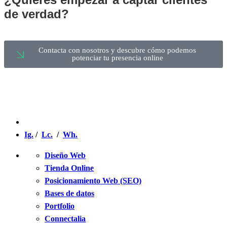
de verdad?
Contacta con nosotros y descubre cómo podemos
potenciar tu presencia online
Ig.
/
Lc.
/
Wh.
Diseño Web
Tienda Online
Posicionamiento Web (SEO)
Bases de datos
Portfolio
Connectalia