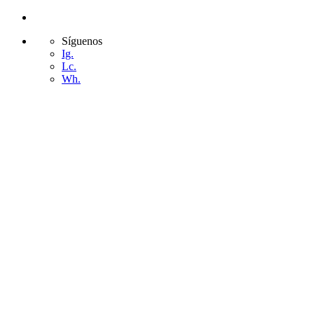
Síguenos
Ig.
Lc.
Wh.