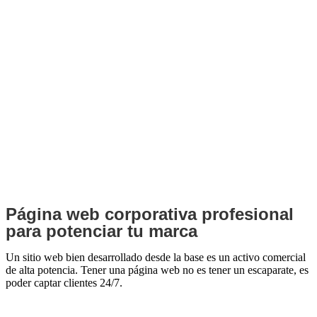
© 2026
Connectalia.com
. Todos los derechos reservados.
Aviso legal
|
Política de privacidad
|
Política de cookies
|
Gestionar
cookies
Síguenos
Ig.
Lc.
Wh.
Página web corporativa profesional
para
potenciar tu marca
Un sitio web bien desarrollado desde la base es un activo comercial
de alta potencia. Tener una página web no es tener un escaparate, es
poder captar clientes 24/7.