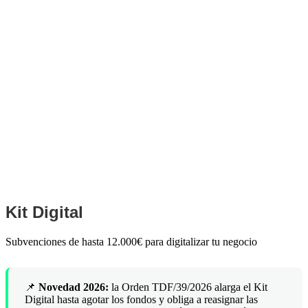
© 2026
Connectalia.com
. Todos los derechos reservados.
Aviso legal
|
Política de privacidad
|
Política de cookies
|
Gestionar
cookies
Síguenos
Ig.
Lc.
Wh.
Kit Digital
Subvenciones de hasta 12.000€ para digitalizar tu negocio
📌
Novedad 2026:
la Orden TDF/39/2026 alarga el Kit
Digital hasta agotar los fondos y obliga a reasignar las